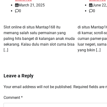
March 21, 2025
June 22
0
0
Slot online di situs Mantap168 itu
di situs Mantap1
memang salah satu permainan yang
di kamar, scroll-
paling hits banget di kalangan anak muda
cuman pamer-pame
sekarang. Kalau dulu main slot cuma bisa
luar negeri, sama 
[…]
yang bikin […]
Leave a Reply
Your email address will not be published.
Required fields are
Comment
*