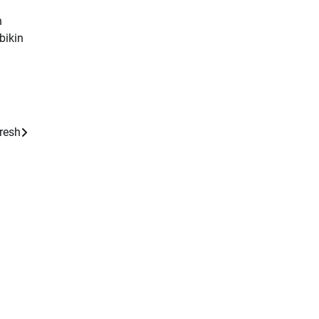
n
bikin
Fresh