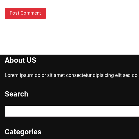
About US
Lorem ipsum dolor sit amet consectetur dipisicing elit sed d
Search
Search
for:
Categories