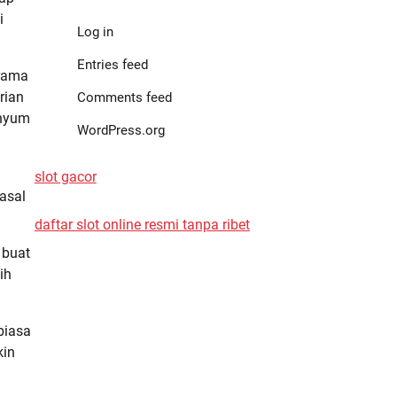
i
Log in
Entries feed
drama
rian
Comments feed
enyum
WordPress.org
slot gacor
asal
daftar slot online resmi tanpa ribet
 buat
ih
biasa
kin