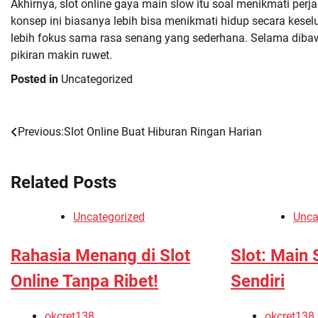
Akhirnya, slot online gaya main slow itu soal menikmati pe
konsep ini biasanya lebih bisa menikmati hidup secara kes
lebih fokus sama rasa senang yang sederhana. Selama dibawa s
pikiran makin ruwet.
Posted in
Uncategorized
Previous:
Slot Online Buat Hiburan Ringan Harian
Post
navigation
Related Posts
Uncategorized
Unca
Rahasia Menang di Slot
Slot: Main 
Online Tanpa Ribet!
Sendiri
okcret138
okcret138