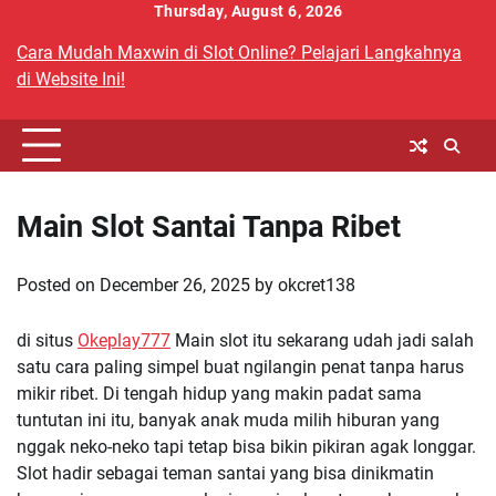
Skip
Thursday, August 6, 2026
to
Cara Mudah Maxwin di Slot Online? Pelajari Langkahnya
content
di Website Ini!
Main Slot Santai Tanpa Ribet
Posted on
December 26, 2025
by
okcret138
di situs
Okeplay777
Main slot itu sekarang udah jadi salah
satu cara paling simpel buat ngilangin penat tanpa harus
mikir ribet. Di tengah hidup yang makin padat sama
tuntutan ini itu, banyak anak muda milih hiburan yang
nggak neko-neko tapi tetap bisa bikin pikiran agak longgar.
Slot hadir sebagai teman santai yang bisa dinikmatin