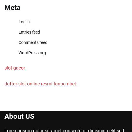
Meta
Log in
Entries feed
Comments feed
WordPress.org
slot gacor
daftar slot online resmi tanpa ribet
About US
Lorem ipsum dolor sit amet consectetur dipisicing elit sed