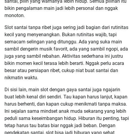
santai, pilih yang warnanya lebih hidup. Semua pilihan itu
bikin pengalaman main jadi lebih personal dan nggak
monoton.
Slot santai tanpa ribet juga sering jadi bagian dari rutinitas
kecil yang menyenangkan. Bukan rutinitas wajib, tapi
semacam selingan yang ditunggu. Ada yang suka main
sambil dengerin musik favorit, ada yang sambil ngopi, ada
juga yang sambil rebahan. Aktivitas sederhana ini justru
bikin momen kecil terasa lebih berarti. Nggak perlu acara
besar atau persiapan ribet, cukup niat buat santai dan
nikmatin waktu.
Di sisi lain, main slot dengan gaya santai juga ngajarin
buat lebih kenal diri sendiri. Tau kapan harus lanjut, kapan
harus berhenti, dan kapan cukup menikmati tanpa maksa.
Ini sejalan sama mindset anak muda sekarang yang lebih
peduli sama keseimbangan hidup. Hiburan itu penting, tapi
tetap harus tau batas biar nggak jadi beban. Dengan
pendekatan santai, slot bisa jadi hiburan yang sehat