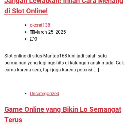
Jangan Lewatkan! Inilah Cara Menang
di Slot Online!
okcret138
March 25, 2025
0
Slot online di situs Mantap168 kini jadi salah satu
permainan yang lagi nge-hits di kalangan anak muda. Gak
cuma karena seru, tapi juga karena potensi […]
Uncategorized
Game Online yang Bikin Lo Semangat
Terus