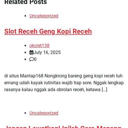
Related Posts
Uncategorized
Slot Receh Geng Kopi Receh
okcret138
July 16, 2025
0
di situs Mantap168 Nongkrong bareng geng kopi receh tuh
emang udah kayak rutinitas wajib tiap sore. Nggak lengkap
rasanya kalau nggak ada obrolan receh, ketawa […]
Uncategorized