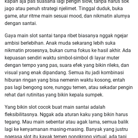
kapan aja pas suasana lagi pengin slow, tanpa harus sok
jago atau penuh strategi njelimet. Tinggal duduk, buka
game, atur ritme main sesuai mood, dan nikmatin alurnya
dengan santai.
Gaya main slot santai tanpa ribet biasanya nggak ngejar
ambisi berlebihan. Anak muda sekarang lebih suka
nikmatin prosesnya, bukan cuma fokus ke hasil akhir. Ada
kepuasan sendiri waktu simbol-simbol di layar muter
dengan tempo yang pas, suara efek yang bikin rileks, dan
visual yang enak dipandang. Semua itu jadi kombinasi
hiburan ringan yang bisa nemenin waktu kosong, entah
pas lagi bengong sore, nunggu temen, atau sekadar pengin
rehat dari rutinitas yang bikin kepala sumpek.
Yang bikin slot cocok buat main santai adalah
fleksibilitasnya. Nggak ada aturan kaku yang bikin harus
tegang. Mau main sebentar atau agak lama, semua balik
lagi ke kenyamanan masing-masing. Banyak yang justru
ngerasa slot itu kayak temen nongkrong virtual, ada tapi