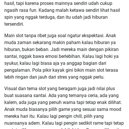
hasil, tapi karena proses mainnya sendiri udah cukup
ngasih rasa fun. Kadang malah ketawa sendiri lihat hasil
spin yang nggak terduga, dan itu udah jadi hiburan
tersendiri.
Main slot tanpa ribet juga soal ngatur ekspektasi. Anak
muda zaman sekarang makin paham kalau hiburan ya
hiburan, bukan beban. Jadi mereka main dengan pikiran
santai, nggak bawa emosi berlebihan. Kalau lagi hoki ya
syukur, kalau lagi biasa aja ya anggap bagian dari
pengalaman. Pola pikir kayak gini bikin main slot terasa
lebih ringan dan jauh dari stres yang nggak perlu.
Visual dan tema slot yang beragam juga jadi nilai plus
buat suasana santai. Ada yang temanya ceria, ada yang
kalem, ada juga yang penuh warna tapi tetap enak dilihat.
Anak muda biasanya pilih game yang sesuai sama mood
mereka hari itu. Kalau lagi pengin chill, pilih yang
nuansanya adem. Kalau lagi pengin sedikit rame tapi tetap