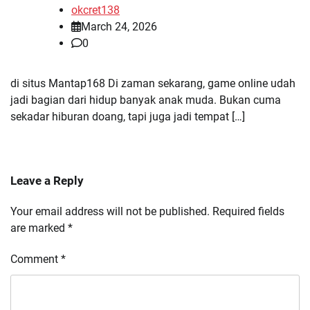
okcret138
March 24, 2026
0
di situs Mantap168 Di zaman sekarang, game online udah
jadi bagian dari hidup banyak anak muda. Bukan cuma
sekadar hiburan doang, tapi juga jadi tempat […]
Leave a Reply
Your email address will not be published.
Required fields
are marked
*
Comment
*