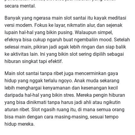
secara mental.
Banyak yang ngerasa main slot santai itu kayak meditasi
versi modern. Fokus ke layar, nikmatin alur, dan sejenak
lupain hal-hal yang bikin pusing. Walaupun simpel,
efeknya bisa cukup ngaruh buat ngembaliin mood. Setelah
selesai main, pikiran jadi agak lebih ringan dan siap balik
ke aktivitas lain. Ini yang bikin slot sering dipilih sebagai
hiburan singkat tapi efektif.
Main slot santai tanpa ribet juga mencerminkan gaya
hidup yang nggak terlalu ngoyo. Anak muda sekarang
lebih menghargai kenyamanan dan kesenangan kecil
daripada hal-hal yang bikin stres. Mereka pengin hiburan
yang bisa dinikmati tanpa harus jadi ahli atau ngikutin
aturan ribet. Slot ngasih ruang itu, di mana semua orang
bisa main dengan cara masing-masing, sesuai tempo
hidup mereka.