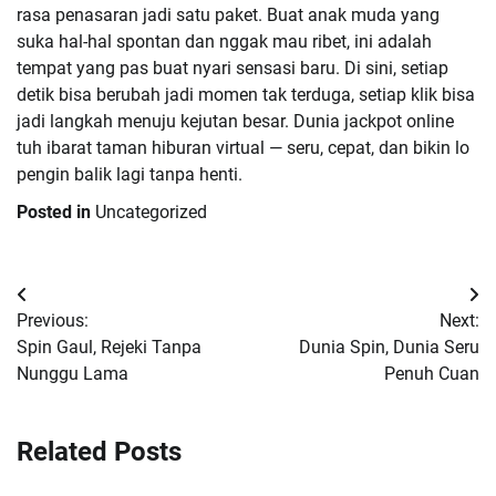
rasa penasaran jadi satu paket. Buat anak muda yang
suka hal-hal spontan dan nggak mau ribet, ini adalah
tempat yang pas buat nyari sensasi baru. Di sini, setiap
detik bisa berubah jadi momen tak terduga, setiap klik bisa
jadi langkah menuju kejutan besar. Dunia jackpot online
tuh ibarat taman hiburan virtual — seru, cepat, dan bikin lo
pengin balik lagi tanpa henti.
Posted in
Uncategorized
Post
Previous:
Next:
navigation
Spin Gaul, Rejeki Tanpa
Dunia Spin, Dunia Seru
Nunggu Lama
Penuh Cuan
Related Posts