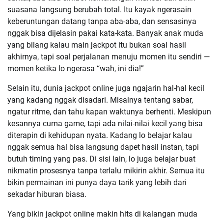
suasana langsung berubah total. Itu kayak ngerasain
keberuntungan datang tanpa aba-aba, dan sensasinya
nggak bisa dijelasin pakai kata-kata. Banyak anak muda
yang bilang kalau main jackpot itu bukan soal hasil
akhirnya, tapi soal perjalanan menuju momen itu sendiri —
momen ketika lo ngerasa “wah, ini dia!”
Selain itu, dunia jackpot online juga ngajarin hal-hal kecil
yang kadang nggak disadari. Misalnya tentang sabar,
ngatur ritme, dan tahu kapan waktunya berhenti. Meskipun
kesannya cuma game, tapi ada nilai-nilai kecil yang bisa
diterapin di kehidupan nyata. Kadang lo belajar kalau
nggak semua hal bisa langsung dapet hasil instan, tapi
butuh timing yang pas. Di sisi lain, lo juga belajar buat
nikmatin prosesnya tanpa terlalu mikirin akhir. Semua itu
bikin permainan ini punya daya tarik yang lebih dari
sekadar hiburan biasa.
Yang bikin jackpot online makin hits di kalangan muda