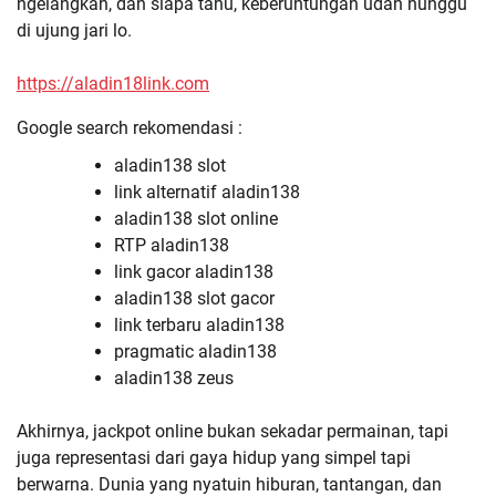
ngelangkah, dan siapa tahu, keberuntungan udah nunggu
di ujung jari lo.
https://aladin18link.com
Google search rekomendasi :
aladin138 slot
link alternatif aladin138
aladin138 slot online
RTP aladin138
link gacor aladin138
aladin138 slot gacor
link terbaru aladin138
pragmatic aladin138
aladin138 zeus
Akhirnya, jackpot online bukan sekadar permainan, tapi
juga representasi dari gaya hidup yang simpel tapi
berwarna. Dunia yang nyatuin hiburan, tantangan, dan