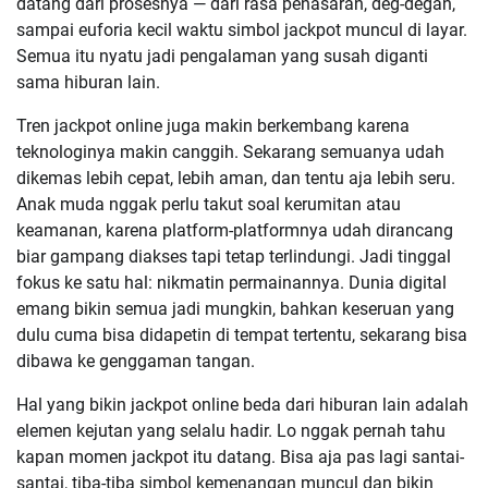
datang dari prosesnya — dari rasa penasaran, deg-degan,
sampai euforia kecil waktu simbol jackpot muncul di layar.
Semua itu nyatu jadi pengalaman yang susah diganti
sama hiburan lain.
Tren jackpot online juga makin berkembang karena
teknologinya makin canggih. Sekarang semuanya udah
dikemas lebih cepat, lebih aman, dan tentu aja lebih seru.
Anak muda nggak perlu takut soal kerumitan atau
keamanan, karena platform-platformnya udah dirancang
biar gampang diakses tapi tetap terlindungi. Jadi tinggal
fokus ke satu hal: nikmatin permainannya. Dunia digital
emang bikin semua jadi mungkin, bahkan keseruan yang
dulu cuma bisa didapetin di tempat tertentu, sekarang bisa
dibawa ke genggaman tangan.
Hal yang bikin jackpot online beda dari hiburan lain adalah
elemen kejutan yang selalu hadir. Lo nggak pernah tahu
kapan momen jackpot itu datang. Bisa aja pas lagi santai-
santai, tiba-tiba simbol kemenangan muncul dan bikin