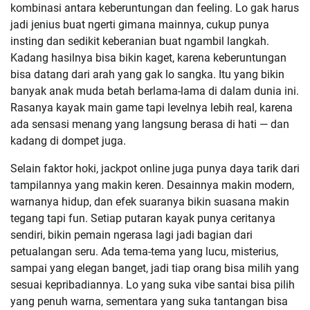
kombinasi antara keberuntungan dan feeling. Lo gak harus
jadi jenius buat ngerti gimana mainnya, cukup punya
insting dan sedikit keberanian buat ngambil langkah.
Kadang hasilnya bisa bikin kaget, karena keberuntungan
bisa datang dari arah yang gak lo sangka. Itu yang bikin
banyak anak muda betah berlama-lama di dalam dunia ini.
Rasanya kayak main game tapi levelnya lebih real, karena
ada sensasi menang yang langsung berasa di hati — dan
kadang di dompet juga.
Selain faktor hoki, jackpot online juga punya daya tarik dari
tampilannya yang makin keren. Desainnya makin modern,
warnanya hidup, dan efek suaranya bikin suasana makin
tegang tapi fun. Setiap putaran kayak punya ceritanya
sendiri, bikin pemain ngerasa lagi jadi bagian dari
petualangan seru. Ada tema-tema yang lucu, misterius,
sampai yang elegan banget, jadi tiap orang bisa milih yang
sesuai kepribadiannya. Lo yang suka vibe santai bisa pilih
yang penuh warna, sementara yang suka tantangan bisa