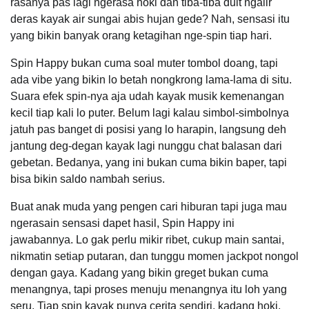
rasanya pas lagi ngerasa hoki dan tiba-tiba duit ngalir
deras kayak air sungai abis hujan gede? Nah, sensasi itu
yang bikin banyak orang ketagihan nge-spin tiap hari.
Spin Happy bukan cuma soal muter tombol doang, tapi
ada vibe yang bikin lo betah nongkrong lama-lama di situ.
Suara efek spin-nya aja udah kayak musik kemenangan
kecil tiap kali lo puter. Belum lagi kalau simbol-simbolnya
jatuh pas banget di posisi yang lo harapin, langsung deh
jantung deg-degan kayak lagi nunggu chat balasan dari
gebetan. Bedanya, yang ini bukan cuma bikin baper, tapi
bisa bikin saldo nambah serius.
Buat anak muda yang pengen cari hiburan tapi juga mau
ngerasain sensasi dapet hasil, Spin Happy ini
jawabannya. Lo gak perlu mikir ribet, cukup main santai,
nikmatin setiap putaran, dan tunggu momen jackpot nongol
dengan gaya. Kadang yang bikin greget bukan cuma
menangnya, tapi proses menuju menangnya itu loh yang
seru. Tiap spin kayak punya cerita sendiri, kadang hoki,