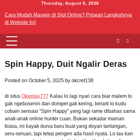
Skip
Thursday, August 6, 2026
to
Cara Mudah Maxwin di Slot Online? Pelajari Langkahnya
content
di Website Ini!
Spin Happy, Duit Ngalir Deras
Posted on
October 5, 2025
by
okcret138
di situs
Okeplay777
Kalau lo lagi nyari cara biar malem lo
gak ngebosenin dan dompet gak kering, berarti lo kudu
cobain sensasi “Spin Happy” yang lagi rame dibahas sama
anak-anak online hunter cuan. Bukan sekadar mainan
biasa, ini kayak dunia baru buat yang doyan tantangan,
seru-seruan, tapi tetep pengen ada hasil nyata. Lo tau kan