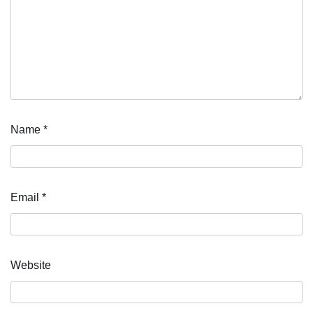
Name
*
Email
*
Website