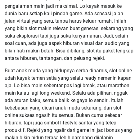
pengalaman main jadi maksimal. Lo kayak masuk ke
dunia baru setiap kali pindah game. Ada sensasi jalan-
jalan virtual yang seru, tanpa harus keluar rumah. Inilah
yang bikin slot makin relevan buat generasi sekarang yang
suka eksplorasi tapi juga suka kenyamanan. Jadi, selain
soal cuan, ada juga aspek hiburan visual dan audio yang
bikin hati makin betah. Bisa dibilang, slot itu paket lengkap
antara hiburan, tantangan, dan peluang rejeki.
Buat anak muda yang hidupnya serba dinamis, slot online
udah kayak temen setia yang selalu ready nemenin kapan
aja. Lo bisa main sebentar pas lagi break, atau marathon
main kalau lagi long weekend. Selalu ada pilihan, nggak
ada aturan kaku, semua balik ke gaya lo sendiri. Itulah
kebebasan yang dicari anak muda sekarang, dan slot
online sukses ngasih itu semua. Bukan cuma sekedar
hiburan, tapi juga simbol lifestyle santai yang tetep
produktif. Rejeki yang ngalir dari game ini jadi bonus yang
makin bikin hidup terasa lebih gampang dijalanin.