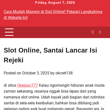
Skip
Friday, August 7, 2026
to
Cara Mudah Maxwin di Slot Online? Pelajari Langkahnya
content
di Website Ini!
Slot Online, Santai Lancar Isi
Rejeki
Posted on
October 3, 2025
by
okcret138
di situs
Okeplay777
Kalau ngomongin hiburan anak muda
zaman sekarang, rasanya nggak bisa lepas dari yang
namanya slot online. Udah kayak jadi bagian dari rutinitas
santai di sela-sela kesibukan, bahkan bisa dibilang jadi
pelarian paling asik buat ngilangin penat. Bayangin aja, lo