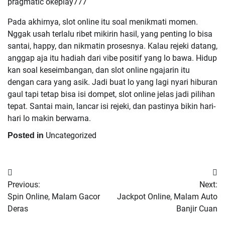
pragmatic okeplay777
Pada akhirnya, slot online itu soal menikmati momen.
Nggak usah terlalu ribet mikirin hasil, yang penting lo bisa
santai, happy, dan nikmatin prosesnya. Kalau rejeki datang,
anggap aja itu hadiah dari vibe positif yang lo bawa. Hidup
kan soal keseimbangan, dan slot online ngajarin itu
dengan cara yang asik. Jadi buat lo yang lagi nyari hiburan
gaul tapi tetap bisa isi dompet, slot online jelas jadi pilihan
tepat. Santai main, lancar isi rejeki, dan pastinya bikin hari-
hari lo makin berwarna.
Uncategorized
Posted in
Post
Previous:
Next:
navigation
Spin Online, Malam Gacor
Jackpot Online, Malam Auto
Deras
Banjir Cuan