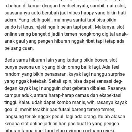
rebahan di kamar dengan headset nyala, sambil main slot,
suasananya auto berubah jadi vibes happy yang bikin hati
adem. Yang lebih gokil, mainnya santai tapi bisa bikin
saldo isi terus, rejeki ngalir pelan tapi pasti. Makanya, slot
online sering banget dijadiin temen nongkrong digital anak-
anak gaul yang pengen hiburan nggak ribet tapi tetap ada
peluang cuan.
Beda sama hiburan lain yang kadang bikin bosen, slot
punya pesona unik yang bikin orang balik lagi. Ada feel
random yang bikin penasaran, kayak lagi nunggu surprise
yang nggak ketebak. Sekali spin, bisa dapet sensasi deg-
degan kayak lagi nungguin chat gebetan dibales. Rasanya
campur aduk, antara harap-harap cemas dan ekspektasi
tinggi. Kalau udah dapet kombo manis, wih, rasanya kayak
goal di menit terakhir pas futsal bareng temen-temen,
langsung teriak nggak peduli lagi ada orang. Itulah alasan
kenapa slot online jadi pilihan pas buat lo yang pengen
hiburan tanpa ribet tapi tetap nyimpen peluang rejeki.