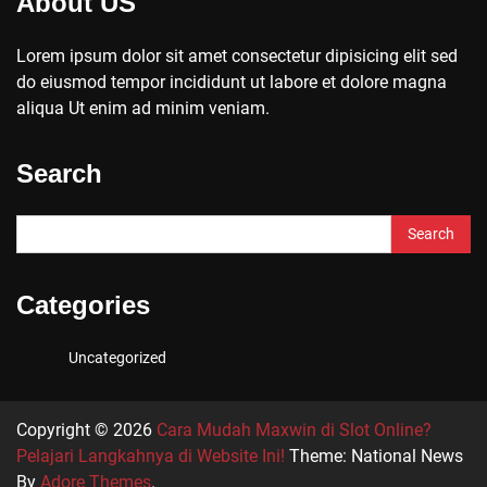
About US
Lorem ipsum dolor sit amet consectetur dipisicing elit sed
do eiusmod tempor incididunt ut labore et dolore magna
aliqua Ut enim ad minim veniam.
Search
Search
for:
Categories
Uncategorized
Copyright © 2026
Cara Mudah Maxwin di Slot Online?
Pelajari Langkahnya di Website Ini!
Theme: National News
By
Adore Themes
.