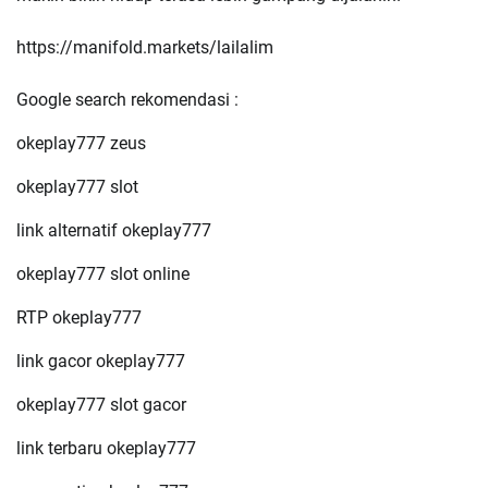
https://manifold.markets/lailalim
Google search rekomendasi :
okeplay777 zeus
okeplay777 slot
link alternatif okeplay777
okeplay777 slot online
RTP okeplay777
link gacor okeplay777
okeplay777 slot gacor
link terbaru okeplay777