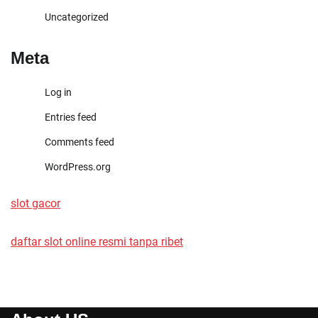
Uncategorized
Meta
Log in
Entries feed
Comments feed
WordPress.org
slot gacor
daftar slot online resmi tanpa ribet