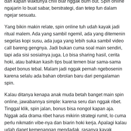
dan kapan waktunya chill biar nggak burn out. Spin online
ngajarin lo buat sabar, berstrategi, dan tetep fun dalam
ngejar sesuatu.
Yang bikin makin relate, spin online tuh udah kayak jadi
ritual malem. Ada yang sambil ngemil, ada yang ditemenin
segelas kopi susu, ada juga yang lebih suka sambil video
call bareng gengnya. Jadi bukan cuma soal main sendiri,
tapi ada sisi sosialnya juga. Lo bisa sharing hasil, cerita
hoki, atau bahkan kasih tips buat temen biar sama-sama
dapet bonus tebal. Malam jadi nggak pernah ngebosenin
karena selalu ada bahan obrolan baru dari pengalaman
spin.
Kalau ditanya kenapa anak muda betah banget main spin
online, jawabannya simple: karena seru dan nggak ribet.
Tinggal klik, spin jalan, bonus bisa nongol kapan aja.
Nggak ada drama ribet harus mikirin strategi rumit, lo cuma
perlu nikmatin vibe-nya dan biarin hoki kerja. Apalagi kalau
udah dapet kemenangan mendadak, rasanya kayak