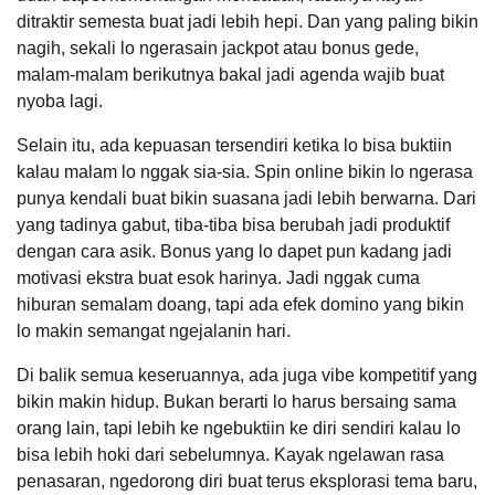
ditraktir semesta buat jadi lebih hepi. Dan yang paling bikin
nagih, sekali lo ngerasain jackpot atau bonus gede,
malam-malam berikutnya bakal jadi agenda wajib buat
nyoba lagi.
Selain itu, ada kepuasan tersendiri ketika lo bisa buktiin
kalau malam lo nggak sia-sia. Spin online bikin lo ngerasa
punya kendali buat bikin suasana jadi lebih berwarna. Dari
yang tadinya gabut, tiba-tiba bisa berubah jadi produktif
dengan cara asik. Bonus yang lo dapet pun kadang jadi
motivasi ekstra buat esok harinya. Jadi nggak cuma
hiburan semalam doang, tapi ada efek domino yang bikin
lo makin semangat ngejalanin hari.
Di balik semua keseruannya, ada juga vibe kompetitif yang
bikin makin hidup. Bukan berarti lo harus bersaing sama
orang lain, tapi lebih ke ngebuktiin ke diri sendiri kalau lo
bisa lebih hoki dari sebelumnya. Kayak ngelawan rasa
penasaran, ngedorong diri buat terus eksplorasi tema baru,