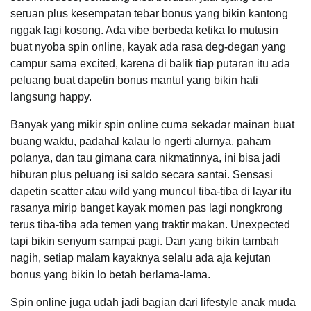
seruan plus kesempatan tebar bonus yang bikin kantong
nggak lagi kosong. Ada vibe berbeda ketika lo mutusin
buat nyoba spin online, kayak ada rasa deg-degan yang
campur sama excited, karena di balik tiap putaran itu ada
peluang buat dapetin bonus mantul yang bikin hati
langsung happy.
Banyak yang mikir spin online cuma sekadar mainan buat
buang waktu, padahal kalau lo ngerti alurnya, paham
polanya, dan tau gimana cara nikmatinnya, ini bisa jadi
hiburan plus peluang isi saldo secara santai. Sensasi
dapetin scatter atau wild yang muncul tiba-tiba di layar itu
rasanya mirip banget kayak momen pas lagi nongkrong
terus tiba-tiba ada temen yang traktir makan. Unexpected
tapi bikin senyum sampai pagi. Dan yang bikin tambah
nagih, setiap malam kayaknya selalu ada aja kejutan
bonus yang bikin lo betah berlama-lama.
Spin online juga udah jadi bagian dari lifestyle anak muda