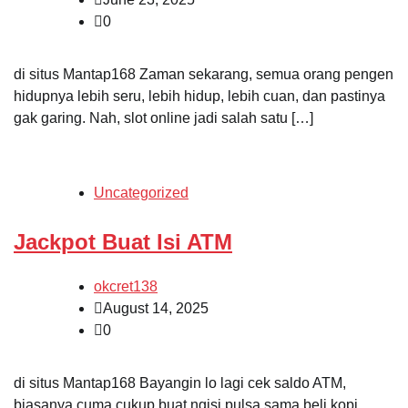
0
di situs Mantap168 Zaman sekarang, semua orang pengen
hidupnya lebih seru, lebih hidup, lebih cuan, dan pastinya
gak garing. Nah, slot online jadi salah satu […]
Uncategorized
Jackpot Buat Isi ATM
okcret138
August 14, 2025
0
di situs Mantap168 Bayangin lo lagi cek saldo ATM,
biasanya cuma cukup buat ngisi pulsa sama beli kopi