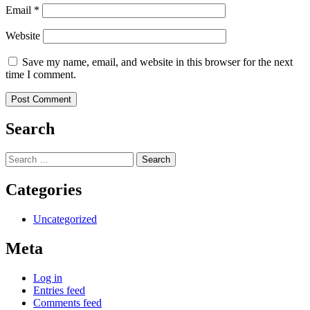
Email
*
Website
Save my name, email, and website in this browser for the next
time I comment.
Search
Search
for:
Categories
Uncategorized
Meta
Log in
Entries feed
Comments feed