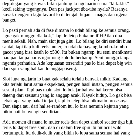
deg-degan yang kayak bikin jantung lo ngeluarin suara “klik-klik”
kecil saking tegangnya. Dan pas jackpot tiba-tiba nyala? Rasanya
kayak dengerin lagu favorit lo di tengah hujan—magis dan ngena
banget.
Lo pasti pernah ada di fase dimana lo udah bilang ke semua orang,
“gue gak nunggu dia kok,” tapi lo tetep buka notif HP tiap dua
menit sekali. Nah, main slot juga gitu. Lo bilang ke diri sendiri buat
santai, tapi tiap kali reels muter, lo udah kebayang kombo-kombo
gacor yang bisa kasih lo x500. Itu bukan ngarep, itu seni menikmati
harapan tanpa harus ngomong kalo lo berharap. Seni nunggu tanpa
ngemis perhatian. Ada kepuasan tersendiri pas lo bisa dapet big win
dari spin yang bahkan lo anggap iseng.
Slot juga ngajarin lo buat gak selalu terlalu banyak mikir. Kadang
kita terlalu larut sama ekspektasi, pengen hasil instan, pengen semua
sesuai plan. Tapi pas main slot, lo belajar bahwa hal keren bisa
dateng dari sesuatu yang lo anggap acak. Kayak hidup. Lo gak bisa
tebak apa yang bakal terjadi, tapi lo tetep bisa nikmatin prosesnya.
Dan siapa tau, dari hal se-random itu, lo bisa nemuin kejutan yang
bikin hati lo nyengir sendirian.
Ada momen di mana lo muter reels dan dapet simbol scatter tiga biji,
terus lo dapet free spin, dan di dalam free spin itu muncul wild
bertumpuk. Itu detik-detik yang bikin lo lupa sama semua hal yang