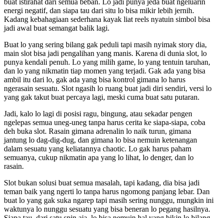
buat istirahat dari semua beban. Lo jadi punya jeda buat ngeluarin
energi negatif, dan siapa tau dari situ lo bisa mikir lebih jernih.
Kadang kebahagiaan sederhana kayak liat reels nyatuin simbol bisa
jadi awal buat semangat balik lagi.
Buat lo yang sering bilang gak peduli tapi masih nyimak story dia,
main slot bisa jadi pengalihan yang manis. Karena di dunia slot, lo
punya kendali penuh. Lo yang milih game, lo yang tentuin taruhan,
dan lo yang nikmatin tiap momen yang terjadi. Gak ada yang bisa
ambil itu dari lo, gak ada yang bisa kontrol gimana lo harus
ngerasain sesuatu. Slot ngasih lo ruang buat jadi diri sendiri, versi lo
yang gak takut buat percaya lagi, meski cuma buat satu putaran.
Jadi, kalo lo lagi di posisi ragu, bingung, atau sekadar pengen
ngelepas semua uneg-uneg tanpa harus cerita ke siapa-siapa, coba
deh buka slot. Rasain gimana adrenalin lo naik turun, gimana
jantung lo dag-dig-dug, dan gimana lo bisa nemuin ketenangan
dalam sesuatu yang keliatannya chaotic. Lo gak harus paham
semuanya, cukup nikmatin apa yang lo lihat, lo denger, dan lo
rasain.
Slot bukan solusi buat semua masalah, tapi kadang, dia bisa jadi
teman baik yang ngerti lo tanpa harus ngomong panjang lebar. Dan
buat lo yang gak suka ngarep tapi masih sering nunggu, mungkin ini
waktunya lo nunggu sesuatu yang bisa beneran lo pegang hasilnya.
Siapa tau, dari satu spin aja, lo bisa nemuin hal yang bikin lo bilang,