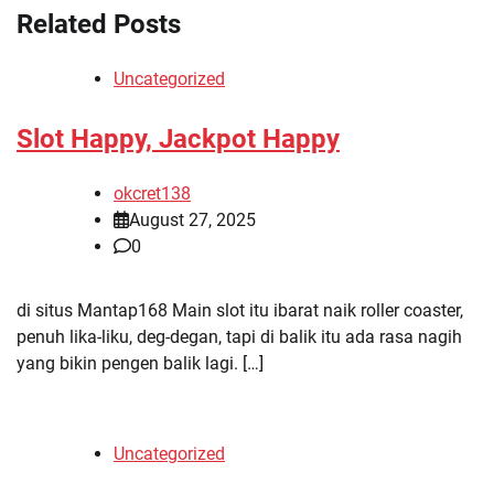
Related Posts
Uncategorized
Slot Happy, Jackpot Happy
okcret138
August 27, 2025
0
di situs Mantap168 Main slot itu ibarat naik roller coaster,
penuh lika-liku, deg-degan, tapi di balik itu ada rasa nagih
yang bikin pengen balik lagi. […]
Uncategorized