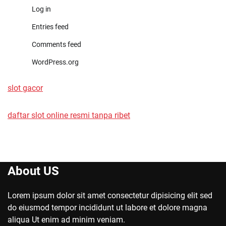
Log in
Entries feed
Comments feed
WordPress.org
slot gacor
daftar slot online resmi tanpa ribet
About US
Lorem ipsum dolor sit amet consectetur dipisicing elit sed
do eiusmod tempor incididunt ut labore et dolore magna
aliqua Ut enim ad minim veniam.