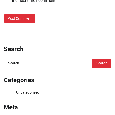
the next time I comment.
Search
Search
for:
Categories
Uncategorized
Meta