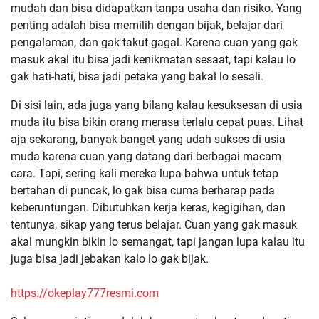
mudah dan bisa didapatkan tanpa usaha dan risiko. Yang
penting adalah bisa memilih dengan bijak, belajar dari
pengalaman, dan gak takut gagal. Karena cuan yang gak
masuk akal itu bisa jadi kenikmatan sesaat, tapi kalau lo
gak hati-hati, bisa jadi petaka yang bakal lo sesali.
Di sisi lain, ada juga yang bilang kalau kesuksesan di usia
muda itu bisa bikin orang merasa terlalu cepat puas. Lihat
aja sekarang, banyak banget yang udah sukses di usia
muda karena cuan yang datang dari berbagai macam
cara. Tapi, sering kali mereka lupa bahwa untuk tetap
bertahan di puncak, lo gak bisa cuma berharap pada
keberuntungan. Dibutuhkan kerja keras, kegigihan, dan
tentunya, sikap yang terus belajar. Cuan yang gak masuk
akal mungkin bikin lo semangat, tapi jangan lupa kalau itu
juga bisa jadi jebakan kalo lo gak bijak.
https://okeplay777resmi.com