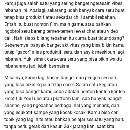
kamu juga salah satu yang sering banget ngerasain vibes
rebahan ini. Apalagi, sekarang udah banyak cara seru buat
tetap bisa produktif atau sekadar chill sambil rebahan.
Entah itu buat nonton film, main game, atau bahkan
ngobrol seru bareng temen-temen lewat chat atau video
call. Nah, siapa bilang rebahan itu cuma buat tidur doang?
Sebenernya, banyak banget aktivitas yang bisa bikin kamu
tetep “gacor” alias produktif, seru, dan asyik meskipun lagi
rebahan. Yuk, simak cara-cara seru yang bisa bikin waktu
rebahanmu jadi lebih bermakna.
Misalnya, kamu lagi bosan banget dan pengen sesuatu
yang bisa bikin kepala tetap encer. Salah satu kegiatan
yang bisa banget kamu coba adalah nonton konten-konten
kreatif di YouTube atau platform lain. Ada banyak banget
channel yang ngebahas berbagai hal yang menarik, dari
yang edukatif sampe yang kocak-kocak. Kamu bisa cari
topik yang lagi hits atau bahkan belajar sesuatu yang baru
tanpa perlu gerak dari kasur. Gak jarang kan, saat kita