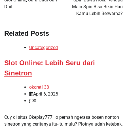
Duit
Main Spin Bisa Bikin Hari
Kamu Lebih Berwarna?
Related Posts
Uncategorized
Slot Online: Lebih Seru dari
Sinetron
okcret138
April 6, 2025
0
Cuy di situs Okeplay777, lo pernah ngerasa bosen nonton
sinetron yang ceritanya itu-itu mulu? Plotnya udah ketebak,