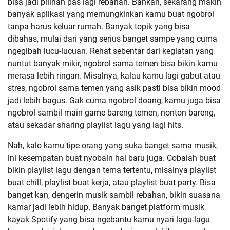
bisa jadi pilihan pas lagi rebahan. Bahkan, sekarang makin
banyak aplikasi yang memungkinkan kamu buat ngobrol
tanpa harus keluar rumah. Banyak topik yang bisa
dibahas, mulai dari yang serius banget sampe yang cuma
ngegibah lucu-lucuan. Rehat sebentar dari kegiatan yang
nuntut banyak mikir, ngobrol sama temen bisa bikin kamu
merasa lebih ringan. Misalnya, kalau kamu lagi gabut atau
stres, ngobrol sama temen yang asik pasti bisa bikin mood
jadi lebih bagus. Gak cuma ngobrol doang, kamu juga bisa
ngobrol sambil main game bareng temen, nonton bareng,
atau sekadar sharing playlist lagu yang lagi hits.
Nah, kalo kamu tipe orang yang suka banget sama musik,
ini kesempatan buat nyobain hal baru juga. Cobalah buat
bikin playlist lagu dengan tema tertentu, misalnya playlist
buat chill, playlist buat kerja, atau playlist buat party. Bisa
banget kan, dengerin musik sambil rebahan, bikin suasana
kamar jadi lebih hidup. Banyak banget platform musik
kayak Spotify yang bisa ngebantu kamu nyari lagu-lagu