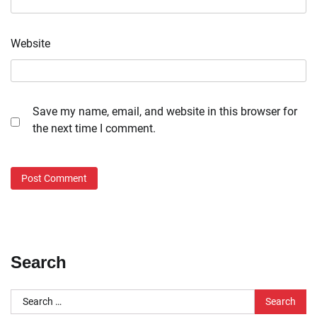
Website
Save my name, email, and website in this browser for
the next time I comment.
Search
Search
for: