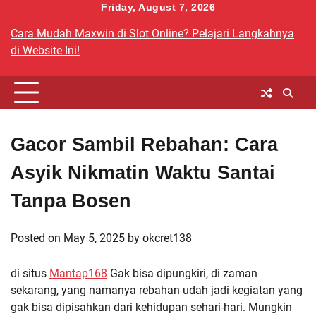
Skip
Friday, August 7, 2026
to
Cara Mudah Maxwin di Slot Online? Pelajari Langkahnya
content
di Website Ini!
Gacor Sambil Rebahan: Cara
Asyik Nikmatin Waktu Santai
Tanpa Bosen
Posted on
May 5, 2025
by
okcret138
di situs
Mantap168
Gak bisa dipungkiri, di zaman
sekarang, yang namanya rebahan udah jadi kegiatan yang
gak bisa dipisahkan dari kehidupan sehari-hari. Mungkin