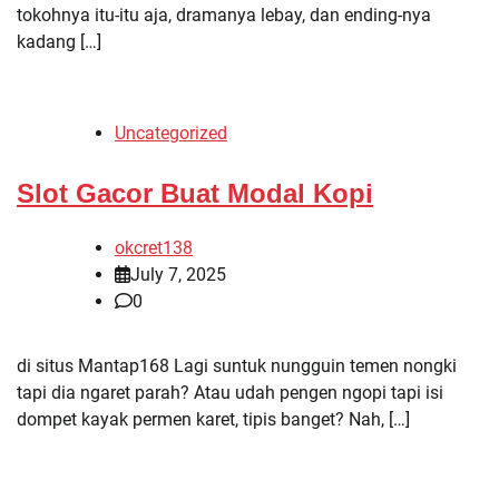
tokohnya itu-itu aja, dramanya lebay, dan ending-nya
kadang […]
Uncategorized
Slot Gacor Buat Modal Kopi
okcret138
July 7, 2025
0
di situs Mantap168 Lagi suntuk nungguin temen nongki
tapi dia ngaret parah? Atau udah pengen ngopi tapi isi
dompet kayak permen karet, tipis banget? Nah, […]