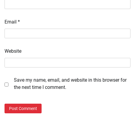
Email
*
Website
Save my name, email, and website in this browser for
the next time I comment.