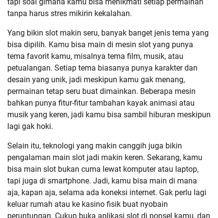
tapi soal gimana kamu bisa menikmati setiap permainan
tanpa harus stres mikirin kekalahan.
Yang bikin slot makin seru, banyak banget jenis tema yang
bisa dipilih. Kamu bisa main di mesin slot yang punya
tema favorit kamu, misalnya tema film, musik, atau
petualangan. Setiap tema biasanya punya karakter dan
desain yang unik, jadi meskipun kamu gak menang,
permainan tetap seru buat dimainkan. Beberapa mesin
bahkan punya fitur-fitur tambahan kayak animasi atau
musik yang keren, jadi kamu bisa sambil hiburan meskipun
lagi gak hoki.
Selain itu, teknologi yang makin canggih juga bikin
pengalaman main slot jadi makin keren. Sekarang, kamu
bisa main slot bukan cuma lewat komputer atau laptop,
tapi juga di smartphone. Jadi, kamu bisa main di mana
aja, kapan aja, selama ada koneksi internet. Gak perlu lagi
keluar rumah atau ke kasino fisik buat nyobain
peruntungan. Cukup buka aplikasi slot di ponsel kamu, dan