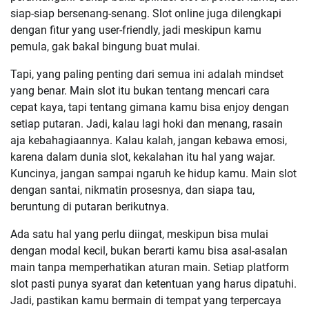
siap-siap bersenang-senang. Slot online juga dilengkapi
dengan fitur yang user-friendly, jadi meskipun kamu
pemula, gak bakal bingung buat mulai.
Tapi, yang paling penting dari semua ini adalah mindset
yang benar. Main slot itu bukan tentang mencari cara
cepat kaya, tapi tentang gimana kamu bisa enjoy dengan
setiap putaran. Jadi, kalau lagi hoki dan menang, rasain
aja kebahagiaannya. Kalau kalah, jangan kebawa emosi,
karena dalam dunia slot, kekalahan itu hal yang wajar.
Kuncinya, jangan sampai ngaruh ke hidup kamu. Main slot
dengan santai, nikmatin prosesnya, dan siapa tau,
beruntung di putaran berikutnya.
Ada satu hal yang perlu diingat, meskipun bisa mulai
dengan modal kecil, bukan berarti kamu bisa asal-asalan
main tanpa memperhatikan aturan main. Setiap platform
slot pasti punya syarat dan ketentuan yang harus dipatuhi.
Jadi, pastikan kamu bermain di tempat yang terpercaya