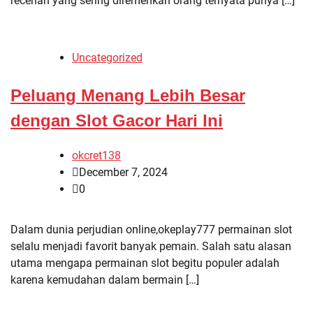
recehan yang sering diremehkan orang ternyata punya […]
Uncategorized
Peluang Menang Lebih Besar
dengan Slot Gacor Hari Ini
okcret138
December 7, 2024
0
Dalam dunia perjudian online,okeplay777 permainan slot
selalu menjadi favorit banyak pemain. Salah satu alasan
utama mengapa permainan slot begitu populer adalah
karena kemudahan dalam bermain […]