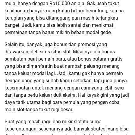
mulai hanya dengan Rp10.000-an aja. Gak usah takut
kehilangan banyak uang kalau belum beruntung, karena
kerugian yang bisa ditanggung pun masih terjangkau
banget. Jadi, kamu bisa lebih santai dan menikmati
permainan tanpa harus mikirin beban modal gede.
Selain itu, banyak juga bonus dan promosi yang
ditawarkan oleh situs-situs slot. Misalnya aja bonus
sambutan buat pemain baru, atau bonus putaran gratis
yang bisa dimanfaatin buat nambah peluang menang
tanpa keluar modal lagi. Jadi, kamu gak hanya bermain
dengan uang yang sudah kamu setorkan, tapi juga punya
kesempatan untuk menang dengan cara yang lebih seru
dan tanpa perlu keluar duit ekstra. Hal kayak gini yang jadi
daya tarik utama bagi para pemula yang pengen coba
main slot tanpa takut rugi besar.
Buat yang masih ragu dan mikir slot itu cuma
keberuntungan, sebenarnya ada banyak strategi yang bisa