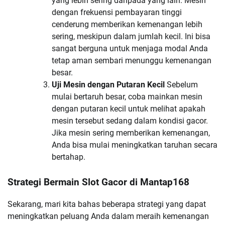
yang lebih sering daripada yang lain. Mesin
dengan frekuensi pembayaran tinggi
cenderung memberikan kemenangan lebih
sering, meskipun dalam jumlah kecil. Ini bisa
sangat berguna untuk menjaga modal Anda
tetap aman sembari menunggu kemenangan
besar.
Uji Mesin dengan Putaran Kecil
Sebelum
mulai bertaruh besar, coba mainkan mesin
dengan putaran kecil untuk melihat apakah
mesin tersebut sedang dalam kondisi gacor.
Jika mesin sering memberikan kemenangan,
Anda bisa mulai meningkatkan taruhan secara
bertahap.
Strategi Bermain Slot Gacor di Mantap168
Sekarang, mari kita bahas beberapa strategi yang dapat
meningkatkan peluang Anda dalam meraih kemenangan