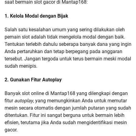
saat bermain slot gacor di Mantap168:
1.
Kelola Modal dengan Bijak
Salah satu kesalahan umum yang sering dilakukan oleh
pemain slot adalah tidak mengelola modal dengan baik.
Tentukan terlebih dahulu seberapa banyak dana yang ingin
Anda pertaruhkan dan tetap berpegang pada anggaran
tersebut. Jangan tergoda untuk terus bermain meski modal
sudah menipis.
2.
Gunakan Fitur Autoplay
Banyak slot online di Mantap168 yang dilengkapi dengan
fitur
autoplay
, yang memungkinkan Anda untuk memutar
mesin secara otomatis dengan jumlah putaran yang sudah
ditentukan. Fitur ini sangat berguna untuk bermain lebih
efisien, terutama jika Anda sudah mengidentifikasi mesin
gacor.