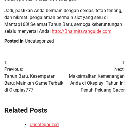
Jadi, pastikan Anda bermain dengan cerdas, tetap tenang,
dan nikmati pengalaman bermain slot yang seru di
Mantap168! Selamat Tahun Baru, semoga keberuntungan
selalu menyertai Anda!
http://Bnaimitzvahguide.com
Posted in
Uncategorized
Post
Previous:
Next:
navigation
Tahun Baru, Kesempatan
Maksimalkan Kemenangan
Baru: Mainkan Game Terbaik
Anda di Okeplay: Tahun Ini
di Okeplay777!
Penuh Peluang Gacor
Related Posts
Uncategorized