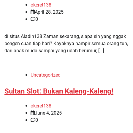
okcret138
April 28, 2025
0
di situs Aladin138 Zaman sekarang, siapa sih yang nggak
pengen cuan tiap hari? Kayaknya hampir semua orang tuh,
dari anak muda sampai yang udah berumur, […]
Uncategorized
Sultan Slot: Bukan Kaleng-Kaleng!
okcret138
June 4, 2025
0