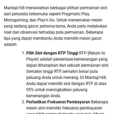
Mantap168 menawarkan berbagai pilihan permainan slot
dari penyedia terkemuka seperti Pragmatic Play,
Microgaming, dan Play’n Go. Untuk menemukan mesin
yang sedang gacor, pertama-tama, Anda perlu melakukan
riset dan observasi terhadap pola permainan. Beberapa
tips yang dapat membantu Anda memilih mesin gacor
adalah:
Pilih Slot dengan RTP Tinggi
RTP (Return to
Player) adalah persentase kemenangan yang
dapat diharapkan dari sebuah permainan slot.
Semakin tinggi RTP, semakin besar pula
peluang Anda untuk menang. Di Mantap168,
Anda dapat memilih slot dengan RTP di atas
95% untuk meningkatkan peluang
kemenangan Anda.
Perhatikan Frekuensi Pembayaran
Beberapa
mesin slot memiliki frekuensi pembayaran