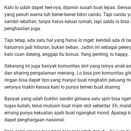
Kalo lo udah dapet feel-nya, dijamin susah buat lepas. Sensa
yang penuh warna tuh bener-bener bikin candu. Tapi candu yang
sambil rebahan, tanpa harus keluar rumah, tapi saldo lo bis
penghasilan juga.
Tapi tetap, ada satu hal yang harus lo inget: kendali ada di 
harusnya jadi hiburan, bukan beban. Jadiin ini sebagai peleng
kalo cuan dateng, anggap itu bonus. Yang penting, lo happy.
Sekarang ini juga banyak komunitas slot yang isinya anak-a
dan sharing pengalaman menang. Lo bisa join komunitas gitu
ringan bisa dapet tips yang manjur buat ningkatin peluang men
serunya makin kerasa kalo lo punya temen buat sharing.
Banyak yang udah buktiin sendiri gimana satu spin bisa ngeru
tugas kuliah, terus mutusin buat main slot sebentar. Eh, mal
emang punya kekuatan ajaib buat ngangkat mood. Apalagi kal
dapet penghargaan nasional.