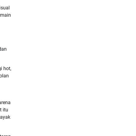
isual
o main
 dan
i hot,
olan
arena
 itu
kayak