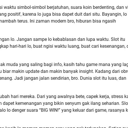
si waktu simbol-simbol berjatuhan, suara koin berdenting, dan v
 positif, karena lo juga bisa dapet duit dari situ. Bayangin, l
a nambah terus. Ini zaman modern bro, hiburan bisa ngasih
tangan lo. Jangan sampe lo kebablasan dan lupa waktu. Slot itu
kap hari-hari lo, buat ngisi waktu luang, buat cari kesenangan,
nak muda yang saling bagi info, kasih tahu game mana yang lag
 biar makin update dan makin banyak insight. Kadang dari obr
ang. Jadi jangan jalan sendirian, bro. Dunia slot itu luas, dan
bah hari mereka. Dari yang awalnya bete, capek kerja, stress k
ah dapet kemenangan yang bikin senyum gak ilang seharian. Slot
o lo denger suara “BIG WIN!” yang keluar dari game, rasanya 