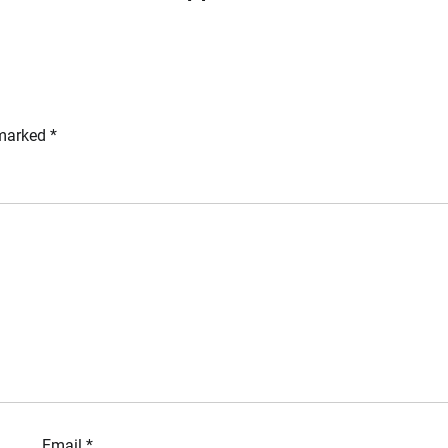
 marked
*
Email
*