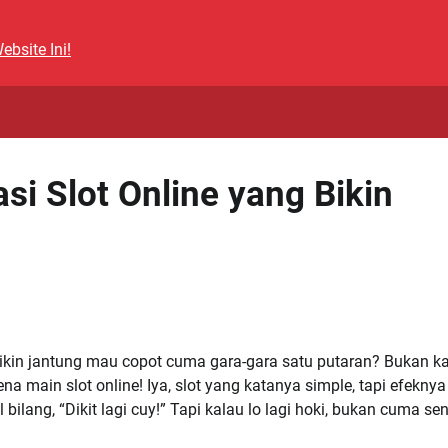
bsite Ini!
asi Slot Online yang Bikin
bikin jantung mau copot cuma gara-gara satu putaran? Bukan k
na main slot online! Iya, slot yang katanya simple, tapi efeknya
 bilang, “Dikit lagi cuy!” Tapi kalau lo lagi hoki, bukan cuma s