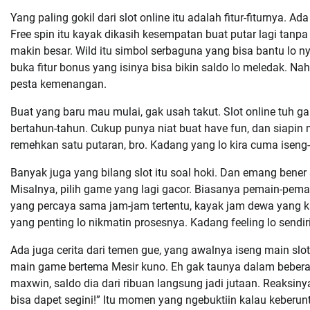
Yang paling gokil dari slot online itu adalah fitur-fiturnya. A
Free spin itu kayak dikasih kesempatan buat putar lagi tan
makin besar. Wild itu simbol serbaguna yang bisa bantu lo 
buka fitur bonus yang isinya bisa bikin saldo lo meledak. Nah, 
pesta kemenangan.
Buat yang baru mau mulai, gak usah takut. Slot online tuh ga
bertahun-tahun. Cukup punya niat buat have fun, dan siapin 
remehkan satu putaran, bro. Kadang yang lo kira cuma iseng-i
Banyak juga yang bilang slot itu soal hoki. Dan emang bener s
Misalnya, pilih game yang lagi gacor. Biasanya pemain-pem
yang percaya sama jam-jam tertentu, kayak jam dewa yang ka
yang penting lo nikmatin prosesnya. Kadang feeling lo sendi
Ada juga cerita dari temen gue, yang awalnya iseng main slot 
main game bertema Mesir kuno. Eh gak taunya dalam beberapa 
maxwin, saldo dia dari ribuan langsung jadi jutaan. Reaksiny
bisa dapet segini!” Itu momen yang ngebuktiin kalau keberun